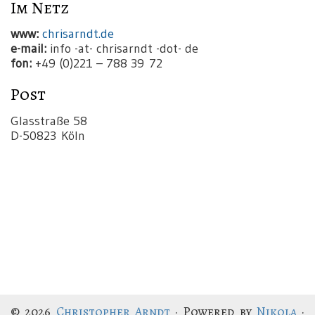
Im Netz
www:
chrisarndt.de
e-mail:
info -at- chrisarndt -dot- de
fon:
+49 (0)221 – 788 39 72
Post
Glasstraße 58
D-50823 Köln
© 2026
Christopher Arndt
· Powered by
Nikola
·